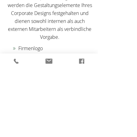
werden die Gestaltungselemente Ihres
Corporate Designs festgehalten und
dienen sowohl internen als auch
externen Mitarbeitern als verbindliche
Vorgabe.
»
Firmenlogo
»
Namensfindung
»
Geschäftsausstattung
»
Website
»
Broschüren
»
Corporate Design Manual
»
Fahrzeugbeschriftung
»
Außenkennzeichnung
»
Leitsysteme | Beschilderung
zurück