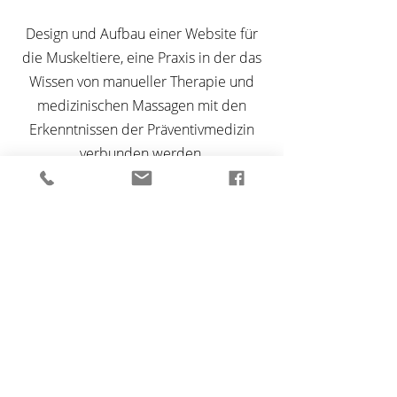
Design und Aufbau einer Website für
die Muskeltiere, eine Praxis in der das
Wissen von manueller Therapie und
medizinischen Massagen mit den
Erkenntnissen der Präventivmedizin
verbunden werden.
Redesign des Logos und Hinzufügen
eines Claims. Gestaltung und Aufbau
der Website.
Leistungen
Redesign des Logos, Website
www.muskeltiere.net
zurück