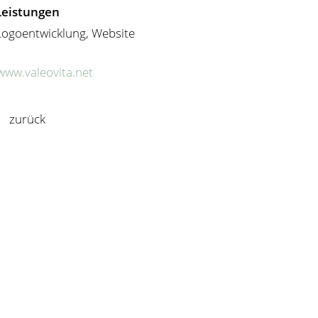
Leistungen
Logoentwicklung, Website
www.valeovita.net
zurück